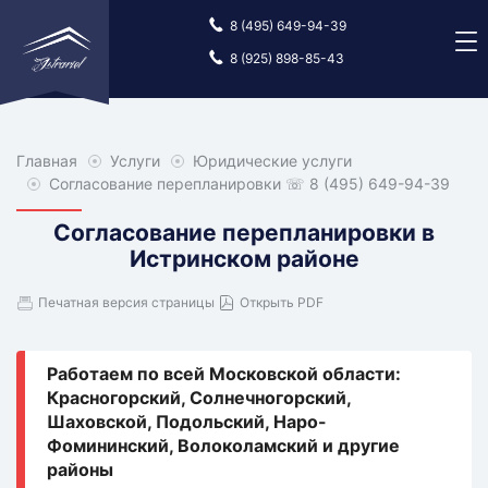
8 (495) 649-94-39
8 (925) 898-85-43
Главная
Главная
Услуги
Услуги
Юридические услуги
Юридические
услуги
Согласование перепланировки
☏ 8 (495) 649-94-39
Согласование перепланировки в
Истринском районе
Печатная версия страницы
Открыть PDF