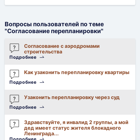
Вопросы пользователей по теме
"Согласование перепланировки"
Согласование с аэродромами
строительства
Подробнее
Гость
417786
Как узаконить перепланировку квартиры
Согласование
Гость
Подробнее
строительства
411174
Регистрация
Узаконить перепланировку через суд
права
Илья
Подробнее
Регистрация
права
Здравствуйте, я инвалид 2 группы, а мой
дед имеет статус жителя блокадного
Ленинграда...
Подробнее
Аноним