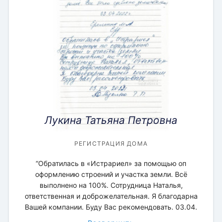
Лукина Татьяна Петровна
МЕЖЕВАНИЕ ЗЕМЕЛЬНОГО УЧАСТКА
МЕЖЕВАНИЕ ЗЕМЕЛЬНОГО УЧАСТКА
МЕЖЕВАНИЕ ЗЕМЕЛЬНОГО УЧАСТКА
ПРЕДСТАВИТЕЛЬСТВО В СУДЕ
СОПРОВОЖДЕНИЕ СДЕЛКИ
РЕГИСТРАЦИЯ ДОМА
РЕГИСТРАЦИЯ ДОМА
МЕЖЕВОЙ ПЛАН
РЕГИСТРАЦИЯ ДОМА
РЕГИСТРАЦИЯ ЗЕМЕЛЬНЫХ УЧАСТКОВ
“Обратилась в «Истрариел» за помощью оп
ОЦЕНКА:
ОЦЕНКА:
ОЦЕНКА:
ОЦЕНКА:
ОЦЕНКА:
ОЦЕНКА:
ОЦЕНКА:
оформлению строений и участка земли. Всё
ОЦЕНКА:
ОЦЕНКА:
выполнено на 100%. Сотрудница Наталья,
ответственная и доброжелательная. Я благодарна
Вашей компании. Буду Вас рекомендовать. 03.04.