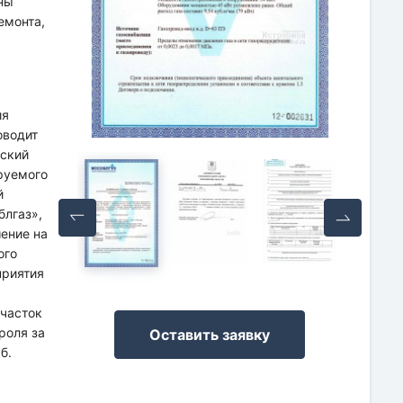
ны
емонта,
ия
оводит
еский
ируемого
й
блгаз»,
шение на
ого
приятия
я
часток
роля за
Оставить заявку
б.