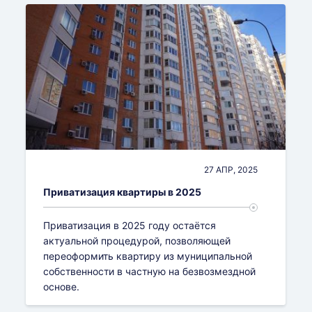
Уведомление о строительстве
Оформление наследства
Проект здания
Согласование перепланировки
Согласование с Росавиацией
Уточнение границ участка
Проект планировки территории
Юрист по недвижимости
Согласование с Роспотребнадзором
Разрешение на реконструкцию
Согласование с Росрыболовством
Разрешение на строительство
Согласование облика здания
Строительная экспертиза
Экспертиза объекта недвижимости
27 АПР, 2025
Приватизация квартиры в 2025
Приватизация в 2025 году остаётся
актуальной процедурой, позволяющей
переоформить квартиру из муниципальной
собственности в частную на безвозмездной
основе.