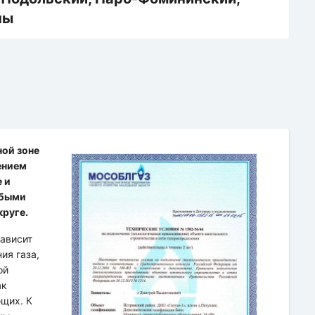
ной зоне
ением
 и
обыми
круге.
зависит
ия газа,
ой
ак
щих. К