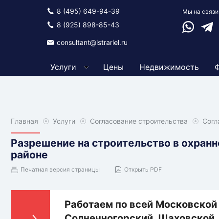
8 (495) 649-94-39
Мы на связи
Ваттсап
Теле
8 (925) 898-85-43
consultant@istrariel.ru
Услуги
Цены
Недвижимость
Главная
Главная
Услуги
Услуги
Согласование строительства
Согласов
Согл
строител
Разрешение на строительство в охранн
районе
Печатная версия страницы
Открыть PDF