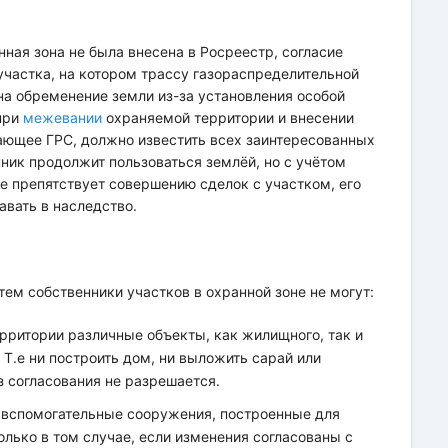
нная зона не была внесена в Росреестр, согласие
 участка, на котором трассу газораспределительной
на обременение земли из-за установления особой
 при
межевании
охраняемой территории и внесении
вающее ГРС, должно известить всех заинтересованных
нник продолжит пользоваться землёй, но с учётом
е препятствует совершению сделок с участком, его
авать в наследство.
ем собственники участков в охранной зоне не могут:
ерритории различные объекты, как жилищного, так и
Т.е ни построить дом, ни выложить сарай или
з согласования не разрешается.
е вспомогательные сооружения, построенные для
лько в том случае, если изменения согласованы с