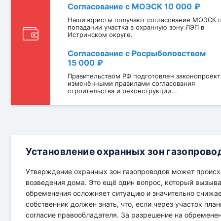
Согласование с МОЭСК
10 000
Наши юристы получают согласование МОЭСК 
попадании участка в охранную зону ЛЭП в
Истринском округе.
Согласование с Росрыболовством
15 000
Правительством РФ подготовлен законопроект
изменёнными правилами согласования
строительства и реконструкции...
Установление охранных зон газопрово
Утверждение охранных зон газопроводов может происхо
возведения дома. Это ещё один вопрос, который вызыв
обременения осложняет ситуацию и значительно снижае
собственник должен знать, что, если через участок пла
согласие правообладателя. За разрешение на обремен