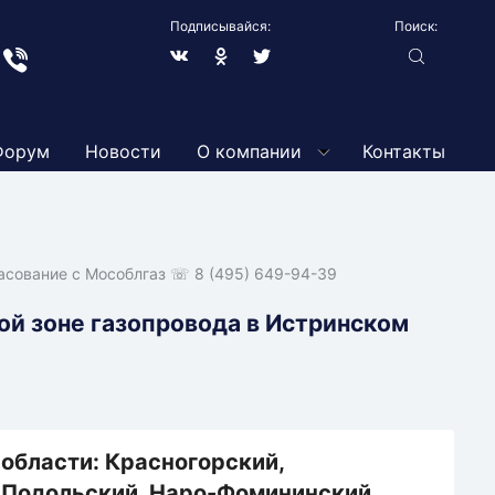
Подписывайся:
Поиск:
грам
Вайбер
В
Blogger
Твиттер
контакте
Форум
Новости
О компании
Контакты
ание
асование с Мособлгаз
☏ 8 (495) 649-94-39
ьства
ой зоне газопровода в Истринском