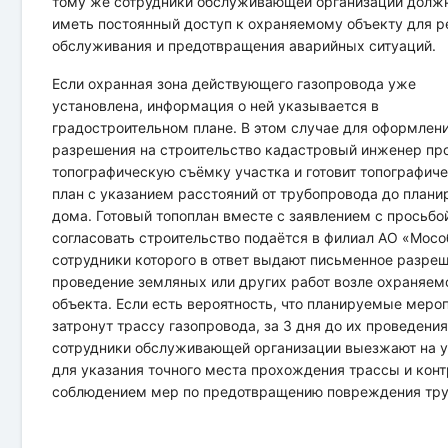
тому же сотрудники обслуживающей организации долж
иметь постоянный доступ к охраняемому объекту для р
обслуживания и предотвращения аварийных ситуаций.
Если охранная зона действующего газопровода уже
установлена, информация о ней указывается в
градостроительном плане. В этом случае для оформлен
разрешения на строительство кадастровый инженер пр
топографическую съёмку участка и готовит топографич
план с указанием расстояний от трубопровода до план
дома. Готовый топоплан вместе с заявлением с просьбо
согласовать строительство подаётся в филиал АО «Мосо
сотрудники которого в ответ выдают письменное разре
проведение земляных или других работ возле охраняем
объекта. Если есть вероятность, что планируемые меро
затронут трассу газопровода, за 3 дня до их проведени
сотрудники обслуживающей организации выезжают на у
для указания точного места прохождения трассы и конт
соблюдением мер по предотвращению повреждения тру