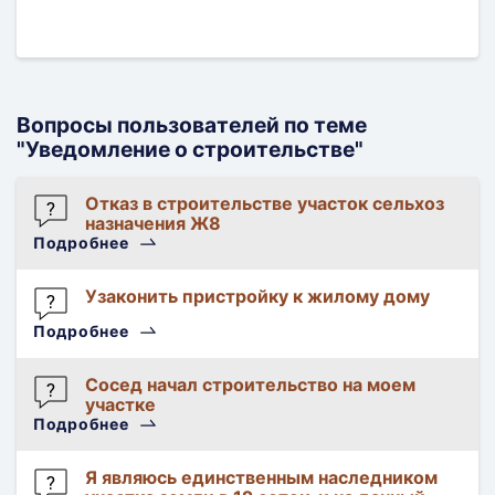
Вопросы пользователей по теме
"Уведомление о строительстве"
Отказ в строительстве участок сельхоз
назначения Ж8
Подробнее
Римма
Разрешение
Узаконить пристройку к жилому дому
на
Оксана
Подробнее
строительство
Разрешение
на
Сосед начал строительство на моем
участке
строительство
Подробнее
vostoklv
Разрешение
Я являюсь единственным наследником
на