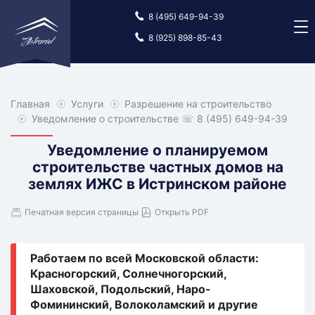
8 (495) 649-94-39
8 (925) 898-85-43
Главная
Главная
Услуги
Услуги
Разрешение на строительство
Разреше
на
Уведомление о строительстве
☏ 8 (495) 649-94-39
строите
Уведомление о планируемом
строительстве частных домов на
землях ИЖС в Истринском районе
Печатная версия страницы
Открыть PDF