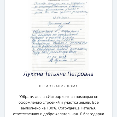
Лукина Татьяна Петровна
МЕЖЕВАНИЕ ЗЕМЕЛЬНОГО УЧАСТКА
МЕЖЕВАНИЕ ЗЕМЕЛЬНОГО УЧАСТКА
МЕЖЕВАНИЕ ЗЕМЕЛЬНОГО УЧАСТКА
ПРЕДСТАВИТЕЛЬСТВО В СУДЕ
СОПРОВОЖДЕНИЕ СДЕЛКИ
РЕГИСТРАЦИЯ ДОМА
РЕГИСТРАЦИЯ ДОМА
МЕЖЕВОЙ ПЛАН
РЕГИСТРАЦИЯ ДОМА
РЕГИСТРАЦИЯ ЗЕМЕЛЬНЫХ УЧАСТКОВ
“Обратилась в «Истрариел» за помощью оп
ОЦЕНКА:
ОЦЕНКА:
ОЦЕНКА:
ОЦЕНКА:
ОЦЕНКА:
ОЦЕНКА:
ОЦЕНКА:
оформлению строений и участка земли. Всё
ОЦЕНКА:
ОЦЕНКА:
выполнено на 100%. Сотрудница Наталья,
ответственная и доброжелательная. Я благодарна